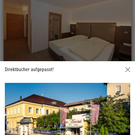
Direktbucher aufgepasst!
Doppelzimmer Business
21m²
max.
€ 77,-
ab
Nichtraucherzimmer mir zwei hochwertigen Elastica
Boxspringbetten (100x200)
Ruhig gelegen mit Blick entweder in den Garten oder in
Richtung Marktplatz