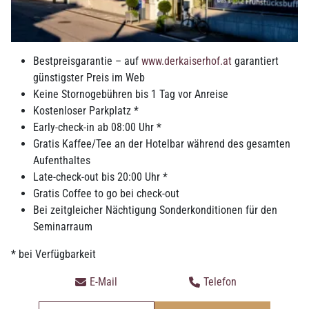
Sonderkonditionen für Kinder im Zimmer der Eltern auf
Anfrage
Preis pro Person/Nacht bei Doppelbelegung ohne Frühstück
Bestpreisgarantie – auf
www.derkaiserhof.at
garantiert
exkl. Ortstaxe
günstigster Preis im Web
Keine Stornogebühren bis 1 Tag vor Anreise
MEHR INFOS
Kostenloser Parkplatz *
Early-check-in ab 08:00 Uhr *
ANFRAGEN
BUCHEN
Gratis Kaffee/Tee an der Hotelbar während des gesamten
Aufenthaltes
Late-check-out bis 20:00 Uhr *
Gratis Coffee to go bei check-out
Bei zeitgleicher Nächtigung Sonderkonditionen für den
Seminarraum
* bei Verfügbarkeit
E-Mail
Telefon