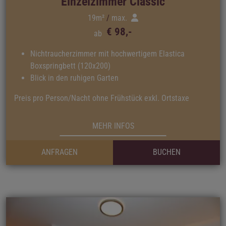
Einzelzimmer Classic
19m²
max.
€ 98,-
ab
Nichtraucherzimmer mit hochwertigem Elastica
Boxspringbett (120x200)
Blick in den ruhigen Garten
Preis pro Person/Nacht ohne Frühstück exkl. Ortstaxe
MEHR INFOS
ANFRAGEN
BUCHEN