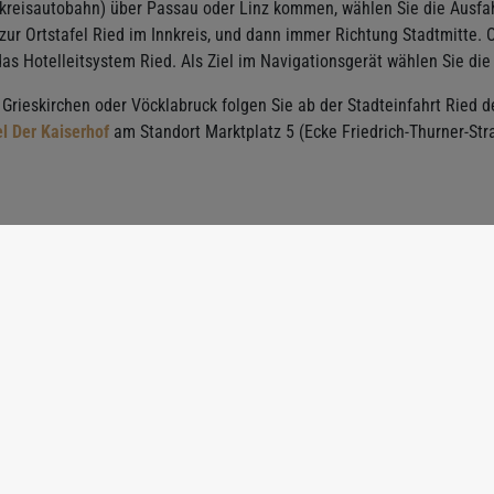
reisautobahn) über Passau oder Linz kommen, wählen Sie die Ausfahrt
ur Ortstafel Ried im Innkreis, und dann immer Richtung Stadtmitte. O
as Hotelleitsystem Ried. Als Ziel im Navigationsgerät wählen Sie die
 Grieskirchen oder Vöcklabruck folgen Sie ab der Stadteinfahrt Ried d
l Der Kaiserhof
am Standort Marktplatz 5 (Ecke Friedrich-Thurner-Str
t aus allen Richtungen
erreichen Sie das Hotel Der Kaiserhof aus allen Himmelsrichtungen 