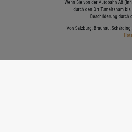
Wenn Sie von der Autobahn A8 (Innk
durch den Ort Tumeltsham bis z
Beschilderung durch d
Von Salzburg, Braunau, Schärding,
Hote
Gute Erreichbarkei
Dank der Nähe zur Autobahn (A8 Innkreisautobahn) 
Wien: 220 km
Salzburg: 65 km
Linz: 70 km