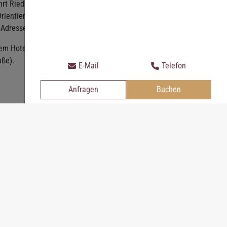
 Ried im Innkreis (Exit 53), fahren
rientieren Sie sich auch an der
 Adresse Marktplatz 5.
em Hotelleitsystem. Sie finden das
aße).
E-Mail
Telefon
Anfragen
Buchen
bequem und unkompliziert: