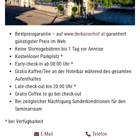
Design, Entwicklung und Fertigung von fortschrittlichen
Faserverbundkomponenten und -systemen für die
Luftfahrtindustrie. Die Produktpalette reicht von
Strukturbauteilen an Rumpf und Tragflächen über
Bestpreisgarantie – auf
www.derkaiserhof.at
garantiert
Triebwerkskomponenten bis hin zu kompletten Passagierkabinen
günstigster Preis im Web
für zivile Verkehrsflugzeuge, Business Jets und Hubschrauber.
Keine Stornogebühren bis 1 Tag vor Anreise
FACC produziert für alle großen Flugzeughersteller wie Airbus,
Kostenloser Parkplatz *
Boeing, Bombardier, Embraer, COMAC und Sukhoi sowie
Early-check-in ab 08:00 Uhr *
Triebwerkhersteller und Sublieferanten der Flugzeughersteller.
Gratis Kaffee/Tee an der Hotelbar während des gesamten
Aufenthaltes
Late-check-out bis 20:00 Uhr *
Gratis Coffee to go bei check-out
Bei zeitgleicher Nächtigung Sonderkonditionen für den
Seminarraum
* bei Verfügbarkeit
E-Mail
Telefon