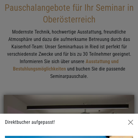
Pauschalangebote für Ihr Seminar in
Oberösterreich
Modernste Technik, hochwertige Ausstattung, freundliche
Atmosphäre und dazu die aufmerksame Betreuung durch das
Kaiserhof-Team: Unser Seminarhaus in Ried ist perfekt für
verschiedenste Zwecke und für bis zu 30 Teilnehmer geeignet.
Informieren Sie sich über unsere
Ausstattung und
Bestuhlungsmöglichkeiten
und buchen Sie die passende
Seminarpauschale.
Direktbucher aufgepasst!