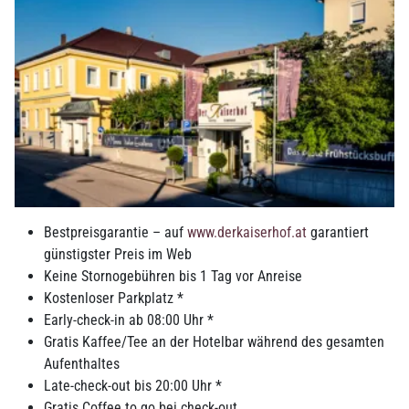
Basic Seminarpauschale
Halbtag ab Euro 39,00
Ganztag ab Euro 45,00
Bestpreisgarantie – auf
www.derkaiserhof.at
garantiert
Raummiete inklusive
günstigster Preis im Web
Kaffee, Leitungswasser, Fruchtsäfte, Obstkorb
Keine Stornogebühren bis 1 Tag vor Anreise
Kostenloser Parkplatz *
Early-check-in ab 08:00 Uhr *
€ 39,-
ab
Gratis Kaffee/Tee an der Hotelbar während des gesamten
Aufenthaltes
MEHR INFOS
Late-check-out bis 20:00 Uhr *
Gratis Coffee to go bei check-out