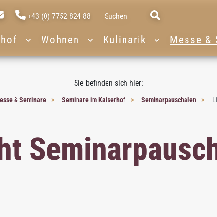
+43 (0) 7752 824 88
rhof
Wohnen
Kulinarik
Messe & 
Sie befinden sich hier:
esse & Seminare
Seminare im Kaiserhof
Seminarpauschalen
L
ht Seminarpausc