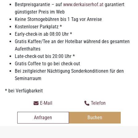
14:00 Uhr bis 19:00 Uhr und von Freitag bis Sonntag von
Bestpreisgarantie – auf
www.derkaiserhof.at
garantiert
12:00 Uhr bis 13:00 Uhr
günstigster Preis im Web
24-h-Check-In mit Code an der Keybox (Bekanntgabe vorab
Keine Stornogebühren bis 1 Tag vor Anreise
während der Öffnungszeiten)
Kostenloser Parkplatz *
Early-check-in ab 08:00 Uhr *
Gratis Kaffee/Tee an der Hotelbar während des gesamten
Aufenthaltes
Late-check-out bis 20:00 Uhr *
Gratis Coffee to go bei check-out
Bei zeitgleicher Nächtigung Sonderkonditionen für den
Seminarraum
* bei Verfügbarkeit
E-Mail
Telefon
Anfragen
Buchen
Check-Out