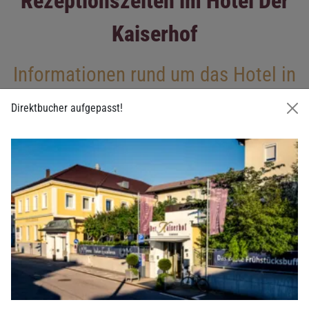
Rezeptionszeiten im Hotel Der
Kaiserhof
Informationen rund um das Hotel in
Ried im Innkreis
Direktbucher aufgepasst!
Rezeption
Montag bis Donnerstag 6:30 Uhr bis 19:00 Uhr
Freitag bis Sonntag 6:30 Uhr bis 13:00 Uhr
Telefonische Erreichbarkeit von 0:00 bis 24:00 Uhr
+43 (0) 7752 824 88
oder vom Telefon im Gästezimmer:
Taste 9
Check-In
Check-In an der Rezeption von Montag bis Donnerstag von