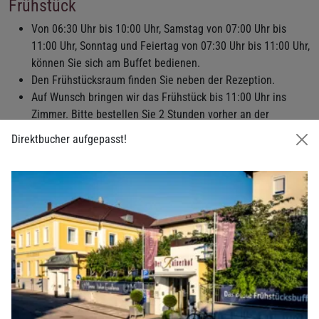
Frühstück
Von 06:30 Uhr bis 10:00 Uhr, Samstag von 07:00 Uhr bis
11:00 Uhr, Sonntag und Feiertag von 07:30 Uhr bis 11:00 Uhr,
können Sie sich am Buffet bedienen.
Den Frühstücksraum finden Sie neben der Rezeption.
Auf Wunsch bringen wir das Frühstück bis 11:00 Uhr ins
Zimmer. Bitte bestellen Sie 2 Stunden vorher an der
Rezeption (Taste 9 am Haustelefon). Der Aufpreis beträgt €
Direktbucher aufgepasst!
9,00 pro Person.
Garage
Direkt vor dem Hotel befindet sich eine kostenpflichtige
öffentliche Tiefgarage.
Die Einfahrt ist gegenüber im Gebäude der Sparkasse.
Auf Anfrage erhalten Sie ein kostenfreies Ticket an der
Rezeption.
Gästepantoffel