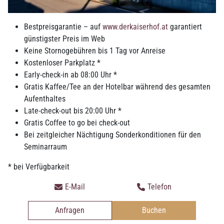
Gästepantoffel finden Sie im Kleiderschrank in Ihrem
Zimmer und in der Sauna.
Bestpreisgarantie – auf
www.derkaiserhof.at
garantiert
Gepäckaufbewahrung
günstigster Preis im Web
Keine Stornogebühren bis 1 Tag vor Anreise
Vor Check-in oder nach Check-out deponieren wir Ihre Koffer
Kostenloser Parkplatz *
gerne sicher an der Rezeption.
Early-check-in ab 08:00 Uhr *
Falls Sie einige Tage außer Haus sind, können wir Ihre
Gratis Kaffee/Tee an der Hotelbar während des gesamten
Utensilien auch im Wäschedepot einschließen.
Aufenthaltes
Gepäckservice
Late-check-out bis 20:00 Uhr *
Gratis Coffee to go bei check-out
Unsere Rezeptionistinnen sind Ihnen gerne behilflich.
Bei zeitgleicher Nächtigung Sonderkonditionen für den
Seminarraum
Haartrockner
Finden Sie in Ihrem Badezimmer.
* bei Verfügbarkeit
Hallenbad inklusive Saunalandschaft
E-Mail
Telefon
Über die aktuellen Öffnungszeiten des städtischen Bades
Anfragen
Buchen
(Sommer/Winter) informiert Sie die Rezeption.