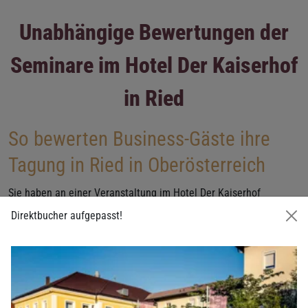
Unabhängige Bewertungen der
Seminare im Hotel Der Kaiserhof
in Ried
So bewerten Business-Gäste ihre
Tagung in Ried in Oberösterreich
Sie haben an einer Veranstaltung im Hotel Der Kaiserhof
teilgenommen? Wir würden uns freuen, wenn Sie uns Ihre
Direktbucher aufgepasst!
Meinung mitteilen und das Hotel Der Kaiserhof bewerten.
Das sagen unsere Gäste