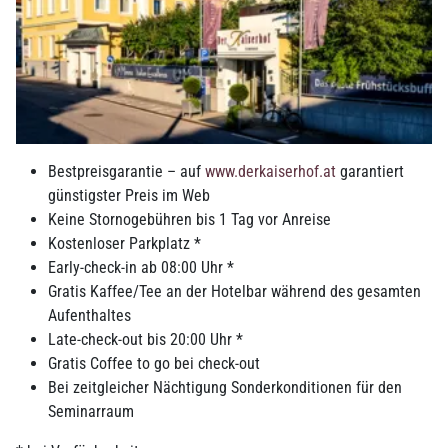
Bestpreisgarantie – auf
www.derkaiserhof.at
garantiert
günstigster Preis im Web
Keine Stornogebühren bis 1 Tag vor Anreise
Kostenloser Parkplatz *
Sehr schönes Hotel mitten in
Early-check-in ab 08:00 Uhr *
Ried! Große Zimmer, alles sauber
Gratis Kaffee/Tee an der Hotelbar während des gesamten
Aufenthaltes
und supernettes Personal!
Late-check-out bis 20:00 Uhr *
Frühstück besticht durch große
Gratis Coffee to go bei check-out
Auswahl! Top
Bei zeitgleicher Nächtigung Sonderkonditionen für den
Seminarraum
Zimmer
5,0