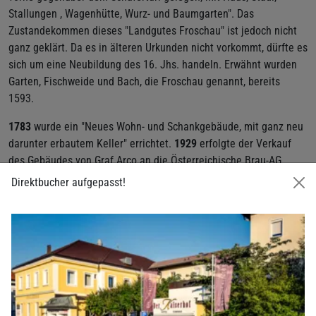
Stallungen , Wagenhütte, Wurz- und Baumgarten". Das
Zustandekommen dieses "Landgutes Froschau" ist jedoch nicht
ganz geklärt. Da es in älteren Urkunden nicht vorkommt, dürfte es
sich um eine Neubildung des 16. Jhs. handeln. Erwähnt wurden
Garten, Fischweide und Bach, die Froschau genannt, bereits
1593.
1783
wurde ein "Neues Wohn- und Schankgebäude, mit ganz neu
darunter erbautem Keller" errichtet.
1929
erfolgte der Verkauf
des Gebäudes von Graf Arco an die Österreichische Brau-AG.
1939
wurde der Betrieb von Mayer Max und Katharina, geborene
Direktbucher aufgepasst!
Brunnhuber, gekauft. 1968 erwarb Anton Kaiser, Neffe von
Katharina Mayr und Großvater der heutigen Eigentümerin, den
Gasthof zur Stadt Ried. Dieser wurde von den Großeltern der
heutigen Eigentümerin zu einem Hotel ausgebaut.